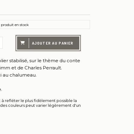
produit en stock
AJOUTER AU PANIER
ier stabilisé, sur le thème du conte
imm et de Charles Perrault.
ci au chalumeau.
.
à refléter le plus fidèlement possible la
u des couleurs peut varier légèrement d'un