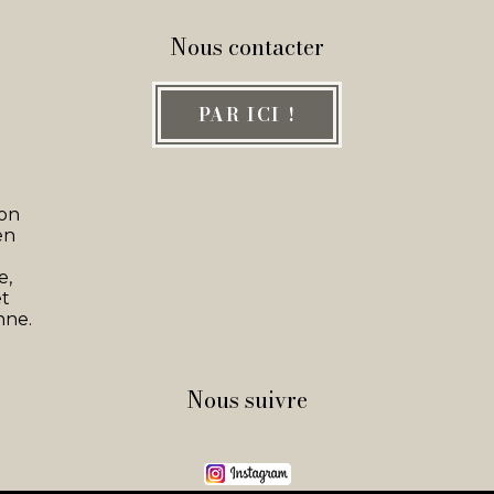
Nous contacter
PAR ICI !
son
en
e,
et
nne.
Nous suivre