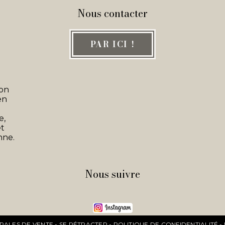
Nous contacter
PAR ICI !
son
en
e,
et
nne.
Nous suivre
RALES DE VENTE
SE RÉTRACTER
POLITIQUE DE CONFIDENTIALITÉ